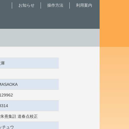
お知らせ
操作方法
利用案内
文庫
:MASAOKA
129962
3314
/ 朱熹集註 道春点校正
ッチュウ