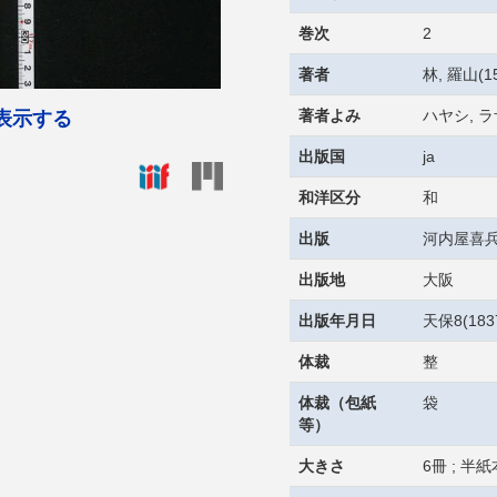
巻次
2
著者
林, 羅山(15
著者よみ
ハヤシ, 
表示する
出版国
ja
和洋区分
和
出版
河内屋喜兵
出版地
大阪
出版年月日
天保8(18
体裁
整
体裁（包紙
袋
等）
大きさ
6冊 ; 半紙