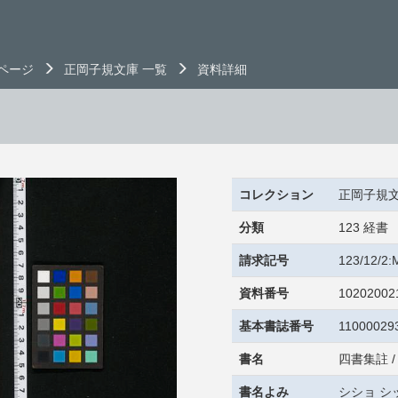
ページ
正岡子規文庫 一覧
資料詳細
コレクション
正岡子規
分類
123 経書
請求記号
123/12/2
資料番号
10202002
基本書誌番号
11000029
書名
四書集註 
書名よみ
シショ シ