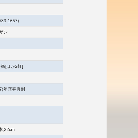
83-1657)
ラザン
衛[ほか2軒]
37)年曙春再刻
本;22cm