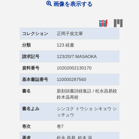
画像を表示する
コレクション
正岡子規文庫
分類
123 経書
請求記号
123/20/7:MASAOKA
資料番号
10202002130170
基本書誌番号
110000287560
書名
新刻頭書詩経集註 / 松永昌易校
鈴木温再校
書名よみ
シンコク トウショ シキョウ シ
ッチュウ
巻次
巻7
著者
松永 昌易, 鈴木 温