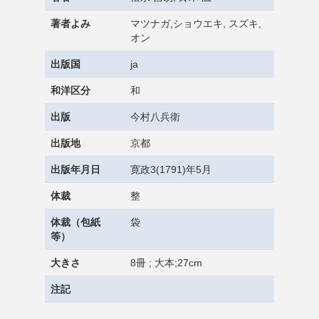
著者よみ
マツナガ,ショウエキ, スズキ,
オン
出版国
ja
和洋区分
和
出版
今村八兵衛
出版地
京都
出版年月日
寛政3(1791)年5月
体裁
整
体裁（包紙
袋
等）
大きさ
8冊 ; 大本;27cm
注記