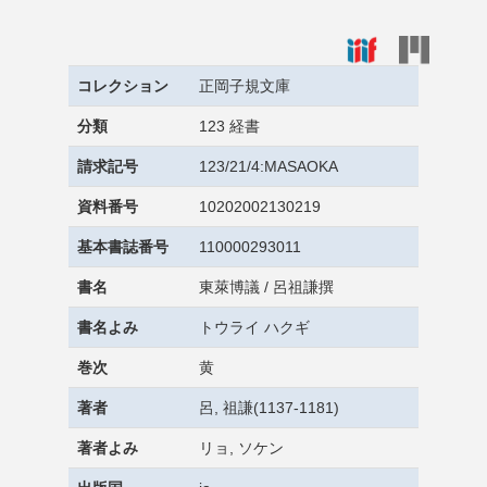
コレクション
正岡子規文庫
分類
123 経書
請求記号
123/21/4:MASAOKA
資料番号
10202002130219
基本書誌番号
110000293011
書名
東萊博議 / 呂祖謙撰
書名よみ
トウライ ハクギ
巻次
黄
著者
呂, 祖謙(1137-1181)
著者よみ
リョ, ソケン