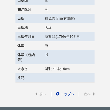
出版国
ja
和洋区分
和
出版
柳原喜兵衛(有隣館)
出版地
大坂
出版年月日
寛政11(1799)年10月刊
体裁
整
体裁（包紙
袋
等）
大きさ
3冊 ; 中本;19cm
注記
前へ
トップへ
次へ