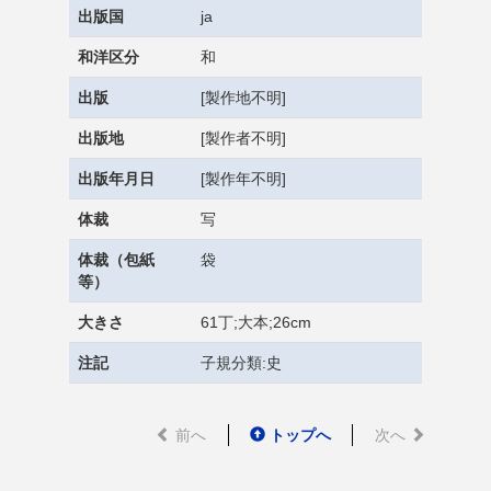
出版国
ja
和洋区分
和
出版
[製作地不明]
出版地
[製作者不明]
出版年月日
[製作年不明]
体裁
写
体裁（包紙
袋
等）
大きさ
61丁;大本;26cm
注記
子規分類:史
前へ
トップへ
次へ