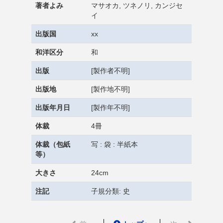
著者よみ
マサオカ, ツネノリ, カンジセ
イ
出版国
xx
和洋区分
和
出版
[製作者不明]
出版地
[製作地不明]
出版年月日
[製作年不明]
体裁
4冊
体裁（包紙
写 : 袋 : 半紙本
等）
大きさ
24cm
注記
子規分類: 史