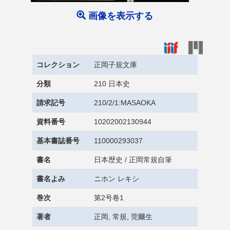
画像を表示する
コレクション
正岡子規文庫
分類
210 日本史
請求記号
210/2/1:MASAOKA
資料番号
10202002130944
基本書誌番号
110000293037
書名
日本歴史 / 正岡常規自筆
書名よみ
ニホン レキシ
巻次
第2号卷1
著者
正岡, 常規, 莞爾生