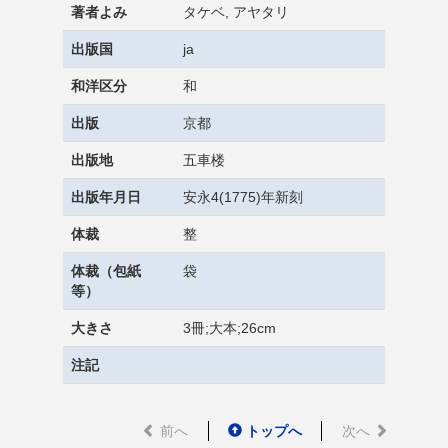
著者よみ
タケベ, アヤタリ
出版国
ja
和洋区分
和
出版
京都
出版地
五車楼
出版年月日
安永4(1775)年新刻
体裁
整
体裁（包紙
袋
等）
大きさ
3冊;大本;26cm
注記
前へ
トップへ
次へ