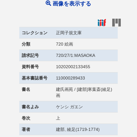
画像を表示する
コレクション
正岡子規文庫
分類
720 絵画
請求記号
720/27/1:MASAOKA
資料番号
10202002133455
基本書誌番号
110000289433
書名
建氏画苑 / [建部]寒葉斎(綾足)
画
書名よみ
ケンシ ガエン
巻次
上
著者
建部, 綾足(1719-1774)