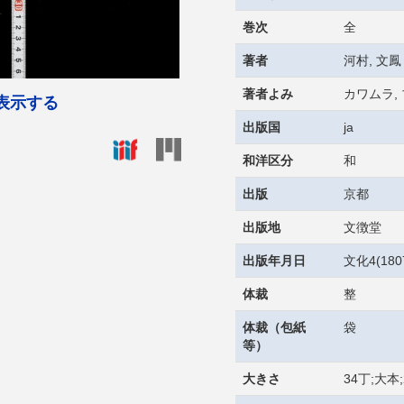
巻次
全
著者
河村, 文鳳
著者よみ
カワムラ,
表示する
出版国
ja
和洋区分
和
出版
京都
出版地
文徴堂
出版年月日
文化4(18
体裁
整
体裁（包紙
袋
等）
大きさ
34丁;大本;