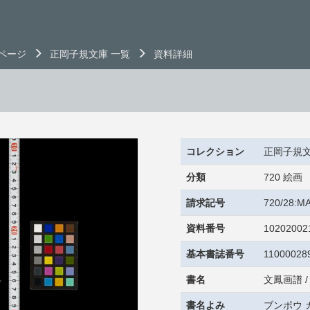
ページ
正岡子規文庫 一覧
資料詳細
コレクション
正岡子規
分類
720 絵画
請求記号
720/28:M
資料番号
10202002
基本書誌番号
11000028
書名
文鳳画譜 /
書名よみ
ブンポウ 