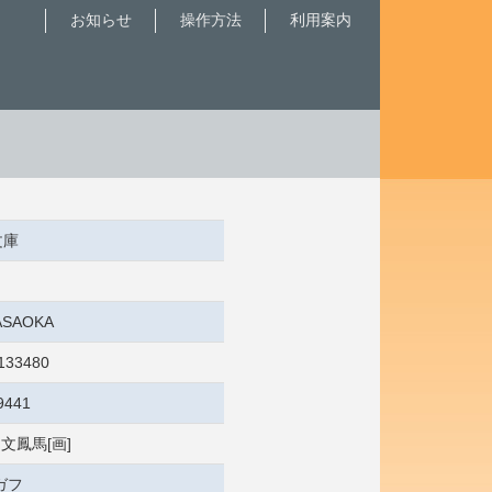
お知らせ
操作方法
利用案内
文庫
ASAOKA
133480
9441
 文鳳馬[画]
ガフ