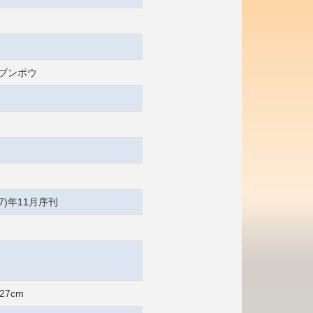
 ブンポウ
07)年11月序刊
27cm