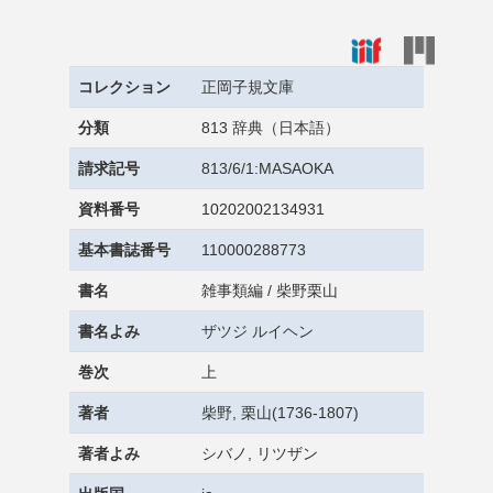
コレクション
正岡子規文庫
分類
813 辞典（日本語）
請求記号
813/6/1:MASAOKA
資料番号
10202002134931
基本書誌番号
110000288773
書名
雑事類編 / 柴野栗山
書名よみ
ザツジ ルイヘン
巻次
上
著者
柴野, 栗山(1736-1807)
著者よみ
シバノ, リツザン