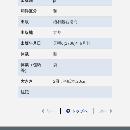
出版国
ja
和洋区分
和
出版
植村藤右衛門
出版地
京都
出版年月日
天明6(1786)年6月刊
体裁
整
体裁（包紙
袋
等）
大きさ
2冊 ; 半紙本;23cm
注記
前へ
トップへ
次へ