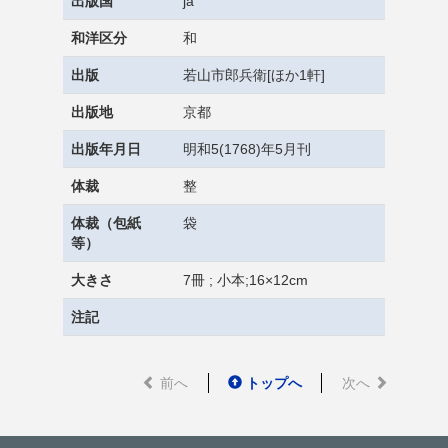
出版国
ja
和洋区分
和
出版
若山市郎兵衛[ほか1軒]
出版地
京都
出版年月日
明和5(1768)年5月刊
体裁
整
体裁（包紙
袋
等）
大きさ
7冊 ; 小本;16×12cm
注記
前へ
トップへ
次へ