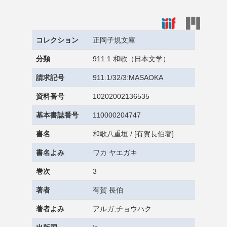
コレクション
正岡子規文庫
分類
911.1 和歌（日本文学）
請求記号
911.1/32/3:MASAOKA
資料番号
10202002136535
基本書誌番号
110000204747
書名
和歌八重垣 / [有賀長伯著]
書名よみ
ワカ ヤエガキ
巻次
3
著者
有賀 長伯
著者よみ
アルガ,チョウハク