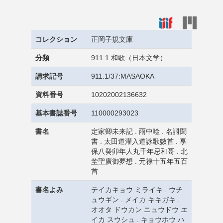
コレクション
正岡子規文庫
分類
911.1 和歌（日本文学）
請求記号
911.1/37:MASAOKA
資料番号
10202002136632
基本書誌番号
110000293023
書名
定家卿未来記 . 雨中唫 . 名謌聞
書 . 太田道灌入道詠歌數首 . 享
保八癸卯年人丸千年忌和哥 . 北
埜聖廣御夢想 . 元禄十五年五百
首
書名よみ
テイカキョウ ミライキ . ウチ
ュウギン . メイカ キキガキ .
オオタ ドウカン ニュウドウ エ
イカ スウシュ . キョウホウ ハ