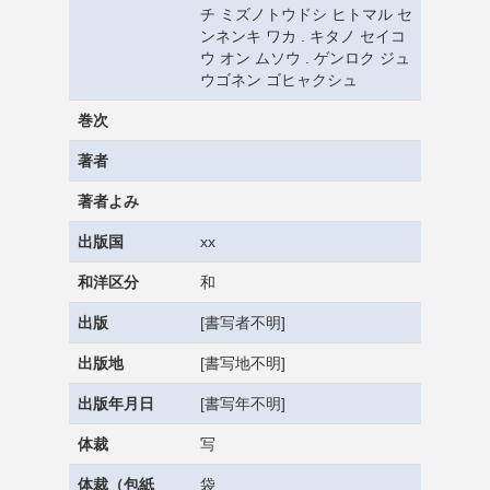
チ ミズノトウドシ ヒトマル セ
ンネンキ ワカ . キタノ セイコ
ウ オン ムソウ . ゲンロク ジュ
ウゴネン ゴヒャクシュ
巻次
著者
著者よみ
出版国
xx
和洋区分
和
出版
[書写者不明]
出版地
[書写地不明]
出版年月日
[書写年不明]
体裁
写
体裁（包紙
袋