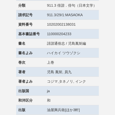
分類
911.3 俳諧．俳句（日本文学）
請求記号
911.3/29/1:MASAOKA
資料番号
10202002138031
基本書誌番号
110000204233
書名
誹諧通俗志 / 児島胤矩編
書名よみ
ハイカイ ツウゾクシ
巻次
上巻
著者
児島 胤矩, 員九
著者よみ
コジマ,タネノリ, インク
出版国
ja
和洋区分
和
出版
油屋興兵衛[ほか3軒]