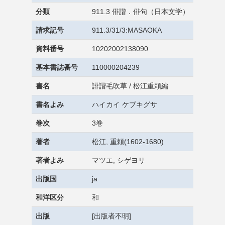
分類
911.3 俳諧．俳句（日本文学）
請求記号
911.3/31/3:MASAOKA
資料番号
10202002138090
基本書誌番号
110000204239
書名
誹諧毛吹草 / 松江重頼編
書名よみ
ハイカイ ケブキグサ
巻次
3巻
著者
松江, 重頼(1602-1680)
著者よみ
マツエ, シゲヨリ
出版国
ja
和洋区分
和
出版
[出版者不明]