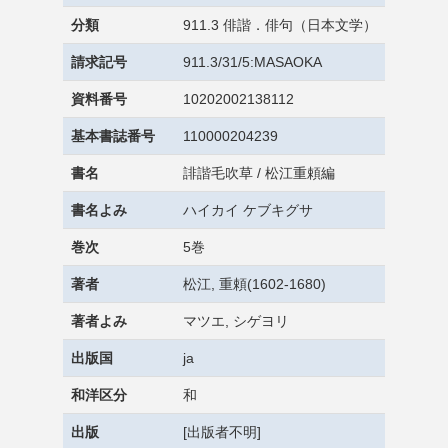
分類
911.3 俳諧．俳句（日本文学）
請求記号
911.3/31/5:MASAOKA
資料番号
10202002138112
基本書誌番号
110000204239
書名
誹諧毛吹草 / 松江重頼編
書名よみ
ハイカイ ケブキグサ
巻次
5巻
著者
松江, 重頼(1602-1680)
著者よみ
マツエ, シゲヨリ
出版国
ja
和洋区分
和
出版
[出版者不明]