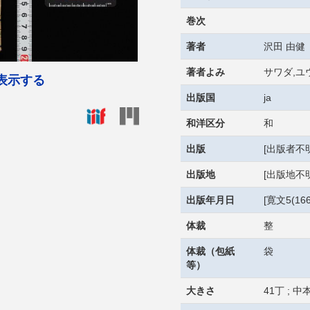
巻次
著者
沢田 由健
著者よみ
サワダ,ユ
表示する
出版国
ja
和洋区分
和
出版
[出版者不明
出版地
[出版地不明
出版年月日
[寛文5(16
体裁
整
体裁（包紙
袋
等）
大きさ
41丁 ; 中本