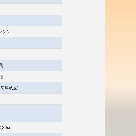
ウケン
]
]
65)年成立]
;20cm