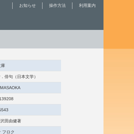
お知らせ
操作方法
利用案内
文庫
 俳諧．俳句（日本文学）
2:MASAOKA
139208
5543
/ 沢田由健著
 フロク