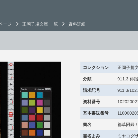
ページ
正岡子規文庫 一覧
資料詳細
コレクション
正岡子規
分類
911.3
請求記号
911.3/10
資料番号
10202002
基本書誌番号
11000020
書名
都草附録 
書名よみ
ミヤコグサ