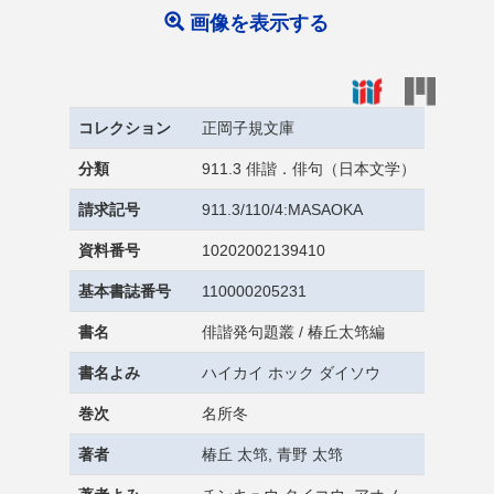
画像を表示する
コレクション
正岡子規文庫
分類
911.3 俳諧．俳句（日本文学）
請求記号
911.3/110/4:MASAOKA
資料番号
10202002139410
基本書誌番号
110000205231
書名
俳諧発句題叢 / 椿丘太筇編
書名よみ
ハイカイ ホック ダイソウ
巻次
名所冬
著者
椿丘 太筇, 青野 太筇