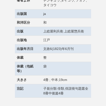
著者よみ
チンキュウ,タイコウ, アオノ,
タイコウ
出版国
ja
和洋区分
和
出版
上総屋利兵衛.上総屋惣兵衛
出版地
江戸
出版年月日
文政6(1823)年6月刊
体裁
整
体裁（包紙
袋
等）
大きさ
4冊 ; 中本;19cm
注記
子規分類:俳類,俳諧発句題叢全
8冊中後篇4冊