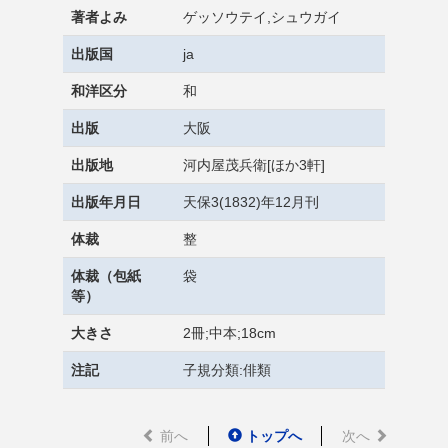
著者よみ
ゲッソウテイ,シュウガイ
出版国
ja
和洋区分
和
出版
大阪
出版地
河内屋茂兵衛[ほか3軒]
出版年月日
天保3(1832)年12月刊
体裁
整
体裁（包紙
袋
等）
大きさ
2冊;中本;18cm
注記
子規分類:俳類
前へ
トップへ
次へ