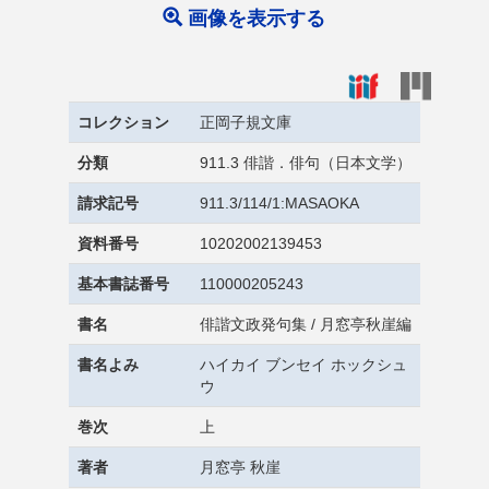
画像を表示する
コレクション
正岡子規文庫
分類
911.3 俳諧．俳句（日本文学）
請求記号
911.3/114/1:MASAOKA
資料番号
10202002139453
基本書誌番号
110000205243
書名
俳諧文政発句集 / 月窓亭秋崖編
書名よみ
ハイカイ ブンセイ ホックシュ
ウ
巻次
上
著者
月窓亭 秋崖