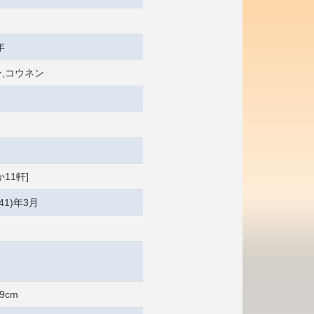
年
,コウネン
11軒]
41)年3月
9cm