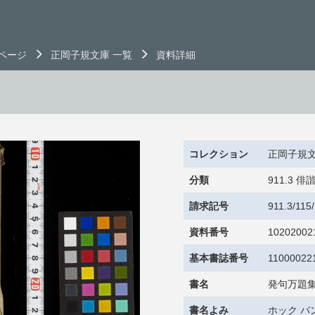
ページ
正岡子規文庫 一覧
資料詳細
コレクション
正岡子規
分類
911.3
請求記号
911.3/11
資料番号
10202002
基本書誌番号
11000022
書名
発句万題集
書名よみ
ホック バ