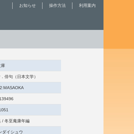
お知らせ
操作方法
利用案内
文庫
 俳諧．俳句（日本文学）
5/2:MASAOKA
139496
1051
 / 冬至庵康年編
ンダイシュウ