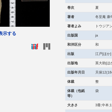
巻次
夏
著者
冬至庵 康
著者よみ
トウジアン
表示する
出版国
ja
和洋区分
和
出版
江戸[ほか]
出版地
英大助[ほか
出版年月日
天保12(18
体裁
整
体裁（包紙
袋
等）
大きさ
3冊;中本;1