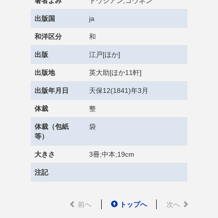
著者よみ
トウジアン,コウネン
出版国
ja
和洋区分
和
出版
江戸[ほか]
出版地
英大助[ほか11軒]
出版年月日
天保12(1841)年3月
体裁
整
体裁（包紙
袋
等）
大きさ
3冊;中本;19cm
注記
前へ
トップへ
次へ