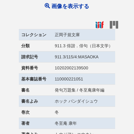
画像を表示する
コレクション
正岡子規文庫
分類
911.3 俳諧．俳句（日本文学）
請求記号
911.3/115/4:MASAOKA
資料番号
10202002139500
基本書誌番号
110000221051
書名
発句万題集 / 冬至庵康年編
書名よみ
ホック バンダイシュウ
巻次
冬
著者
冬至庵 康年