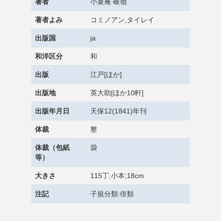
著者
小蓑庵 碓嶺
著者よみ
コミノアン,タイレイ
出版国
ja
和洋区分
和
出版
江戸[ほか]
出版地
英大助[ほか10軒]
出版年月日
天保12(1841)年刊
体裁
整
体裁（包紙
袋
等）
大きさ
115丁;小本;18cm
注記
子規分類:俳類