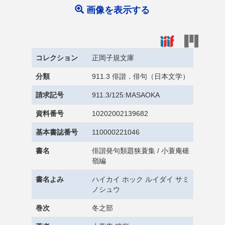
画像を表示する
コレクション
正岡子規文庫
分類
911.3 俳諧．俳句（日本文学）
請求記号
911.3/125:MASAOKA
資料番号
10202002139682
基本書誌番号
110000221046
書名
俳諧発句類題狭蓑集 / 小蓑庵碓
嶺編
書名よみ
ハイカイ ホック ルイダイ サミ
ノシュウ
巻次
冬之部