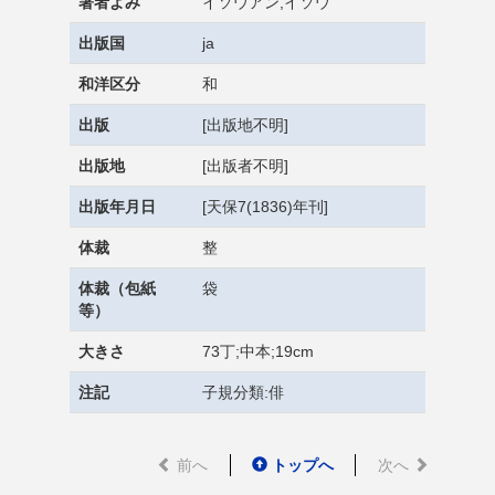
著者よみ
イソウアン,イソウ
出版国
ja
和洋区分
和
出版
[出版地不明]
出版地
[出版者不明]
出版年月日
[天保7(1836)年刊]
体裁
整
体裁（包紙
袋
等）
大きさ
73丁;中本;19cm
注記
子規分類:俳
前へ
トップへ
次へ