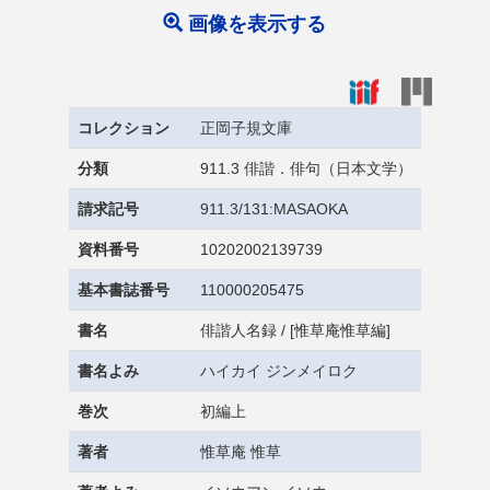
画像を表示する
コレクション
正岡子規文庫
分類
911.3 俳諧．俳句（日本文学）
請求記号
911.3/131:MASAOKA
資料番号
10202002139739
基本書誌番号
110000205475
書名
俳諧人名録 / [惟草庵惟草編]
書名よみ
ハイカイ ジンメイロク
巻次
初編上
著者
惟草庵 惟草