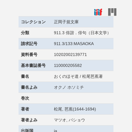
コレクション
正岡子規文庫
分類
911.3 俳諧．俳句（日本文学）
請求記号
911.3/133:MASAOKA
資料番号
10202002139771
基本書誌番号
110000205582
書名
おくのほそ道 / 松尾芭蕉著
書名よみ
オクノ ホソミチ
巻次
著者
松尾, 芭蕉(1644-1694)
著者よみ
マツオ, バショウ
出版国
ja