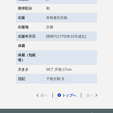
和洋区分
和
出版
井筒屋庄兵衛
出版地
京都
出版年月日
[明和7(1770)年10月成立]
体裁
体裁（包紙
等）
大きさ
58丁;升形;17cm
注記
子規分類:文
前へ
トップへ
次へ