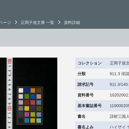
ページ
正岡子規文庫 一覧
資料詳細
コレクション
正岡子規
分類
911.3
請求記号
911.3/14
資料番号
10202002
基本書誌番号
11000020
書名
誹材三国人
書名よみ
ハイザイ 