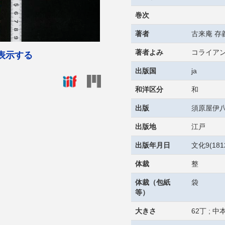
巻次
著者
古来庵 存
著者よみ
コライアン
表示する
出版国
ja
和洋区分
和
出版
須原屋伊
出版地
江戸
出版年月日
文化9(181
体裁
整
体裁（包紙
袋
等）
大きさ
62丁 ; 中本