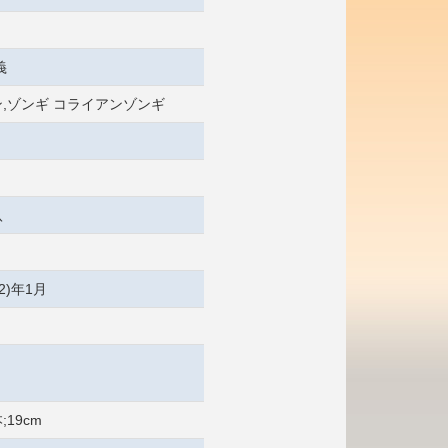
義
,ゾンギ コライアンゾンギ
八
2)年1月
;19cm