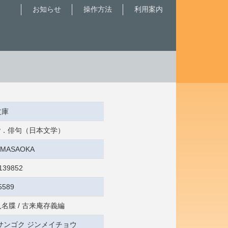
お知らせ
操作方法
利用案内
文庫
 俳諧．俳句（日本文学）
0:MASAOKA
139852
5589
名牒 / 古来庵存義編
サンゴク ジンメイチョウ