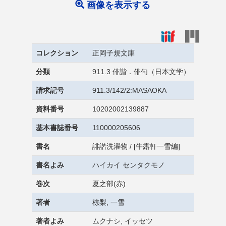
画像を表示する
コレクション
正岡子規文庫
分類
911.3 俳諧．俳句（日本文学）
請求記号
911.3/142/2:MASAOKA
資料番号
10202002139887
基本書誌番号
110000205606
書名
誹諧洗濯物 / [牛露軒一雪編]
書名よみ
ハイカイ センタクモノ
巻次
夏之部(赤)
著者
椋梨, 一雪
著者よみ
ムクナシ, イッセツ