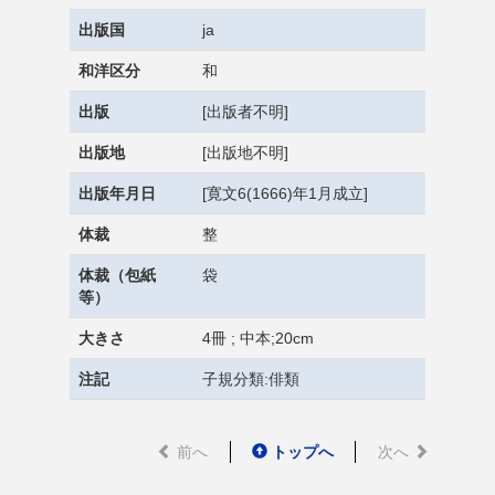
出版国
ja
和洋区分
和
出版
[出版者不明]
出版地
[出版地不明]
出版年月日
[寛文6(1666)年1月成立]
体裁
整
体裁（包紙
袋
等）
大きさ
4冊 ; 中本;20cm
注記
子規分類:俳類
前へ
トップへ
次へ