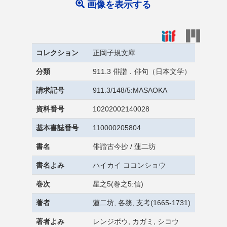
画像を表示する
コレクション
正岡子規文庫
分類
911.3 俳諧．俳句（日本文学）
請求記号
911.3/148/5:MASAOKA
資料番号
10202002140028
基本書誌番号
110000205804
書名
俳諧古今抄 / 蓮二坊
書名よみ
ハイカイ ココンショウ
巻次
星之5(巻之5:信)
著者
蓮二坊, 各務, 支考(1665-1731)
著者よみ
レンジボウ, カガミ, シコウ