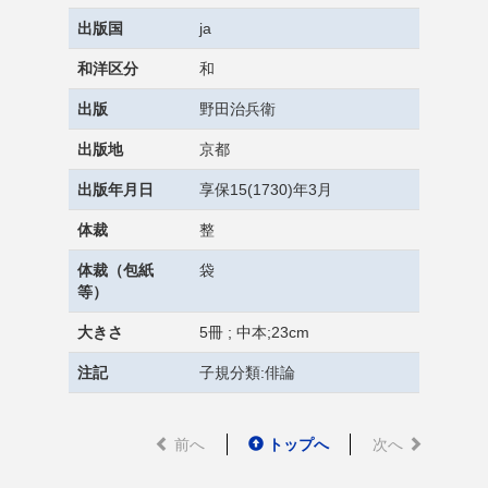
出版国
ja
和洋区分
和
出版
野田治兵衛
出版地
京都
出版年月日
享保15(1730)年3月
体裁
整
体裁（包紙
袋
等）
大きさ
5冊 ; 中本;23cm
注記
子規分類:俳論
前へ
トップへ
次へ