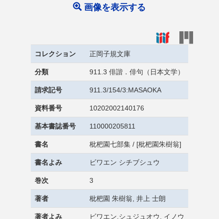
画像を表示する
コレクション
正岡子規文庫
分類
911.3 俳諧．俳句（日本文学）
請求記号
911.3/154/3:MASAOKA
資料番号
10202002140176
基本書誌番号
110000205811
書名
枇杷園七部集 / [枇杷園朱樹翁]
書名よみ
ビワエン シチブシュウ
巻次
3
著者
枇杷園 朱樹翁, 井上 士朗
著者よみ
ビワエン,シュジュオウ, イノウ