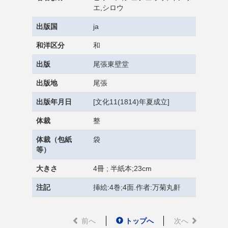
エ,シロウ
出版国
ja
和洋区分
和
出版
尾張東壁堂
出版地
尾張
出版年月日
[文化11(1814)年夏成立]
体裁
整
体裁（包紙
袋
等）
大きさ
4冊 ; 半紙本;23cm
注記
挿絵:4巻;4面.作者:万菊丸鼾
前へ
トップへ
次へ