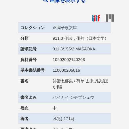
画像を表示する
コレクション
正岡子規文庫
分類
911.3 俳諧．俳句（日本文学）
請求記号
911.3/155/2:MASAOKA
資料番号
10202002140206
基本書誌番号
110000205816
書名
誹諧七部集 / 荷兮,去来,凡兆[ほ
か]編
書名よみ
ハイカイ シチブシュウ
巻次
中
著者
凡兆(-1714)