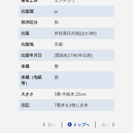
著者よみ
ボンチョウ
出版国
ja
和洋区分
和
出版
井筒屋庄兵衛[ほか2軒]
出版地
京都
出版年月日
[寛政8(1796)年以前]
体裁
整
体裁（包紙
袋
等）
大きさ
3冊;半紙本;22cm
注記
7冊本を3巻に合本
前へ
トップへ
次へ