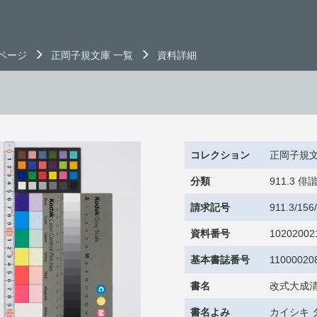
ページ
正岡子規文庫 一覧
資料詳細
コレクション
正岡子規
分類
911.3
請求記号
911.3/15
資料番号
10202002
基本書誌番号
11000020
書名
改式大成清
書名よみ
カイシキ 