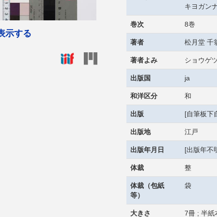
キヨガン
巻次
8巻
表示する
著者
松月堂 千翁,
著者よみ
ショウゲツ
出版国
ja
和洋区分
和
出版
[自筆板下
出版地
江戸
出版年月日
[出版年不明
体裁
整
体裁（包紙
袋
等）
大きさ
7冊 ; 半紙