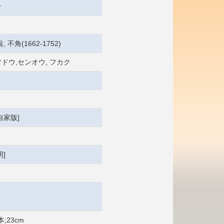
ナ
 不角(1662-1752)
ドウ,センオウ, フカク
自家版]
]
本;23cm