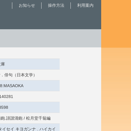
お知らせ
操作方法
利用案内
文庫
 俳諧．俳句（日本文学）
6/8:MASAOKA
140281
8598
鉋.誹諧清鉋 / 松月堂千翁編
タイセイ キヨガンナ . ハイカイ