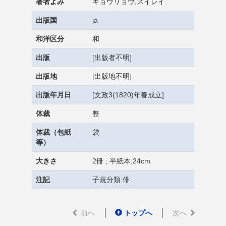
著者よみ
キョウリョウ,スイレイ
出版国
ja
和洋区分
和
出版
[出版者不明]
出版地
[出版地不明]
出版年月日
[文政3(1820)年春成立]
体裁
整
体裁（包紙
袋
等）
大きさ
2冊 ; 半紙本;24cm
注記
子規分類:俳
前へ
トップへ
次へ