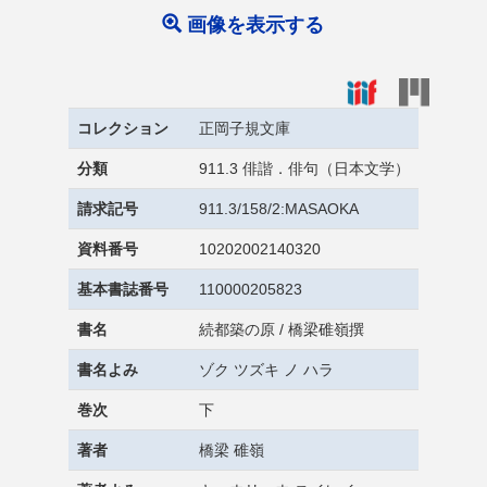
画像を表示する
コレクション
正岡子規文庫
分類
911.3 俳諧．俳句（日本文学）
請求記号
911.3/158/2:MASAOKA
資料番号
10202002140320
基本書誌番号
110000205823
書名
続都築の原 / 橋梁碓嶺撰
書名よみ
ゾク ツズキ ノ ハラ
巻次
下
著者
橋梁 碓嶺