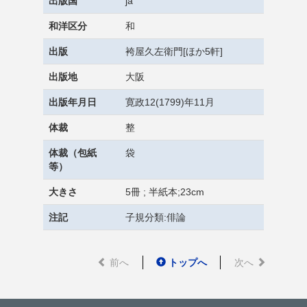
出版国
ja
和洋区分
和
出版
袴屋久左衛門[ほか5軒]
出版地
大阪
出版年月日
寛政12(1799)年11月
体裁
整
体裁（包紙
袋
等）
大きさ
5冊 ; 半紙本;23cm
注記
子規分類:俳論
前へ
トップへ
次へ