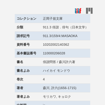
コレクション
正岡子規文庫
分類
911.3 俳諧．俳句（日本文学）
請求記号
911.3/159/4:MASAOKA
資料番号
10202002140362
基本書誌番号
110000206028
書名
俳諧問答 / 森川許六著
書名よみ
ハイカイ モンドウ
巻次
4
著者
森川, 許六(1656-1715)
著者よみ
モリカワ, キョロク