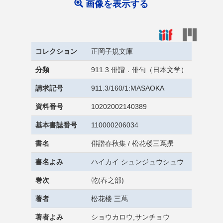
画像を表示する
コレクション
正岡子規文庫
分類
911.3 俳諧．俳句（日本文学）
請求記号
911.3/160/1:MASAOKA
資料番号
10202002140389
基本書誌番号
110000206034
書名
俳諧春秋集 / 松花楼三蔦撰
書名よみ
ハイカイ シュンジュウシュウ
巻次
乾(春之部)
著者
松花楼 三蔦
著者よみ
ショウカロウ,サンチョウ