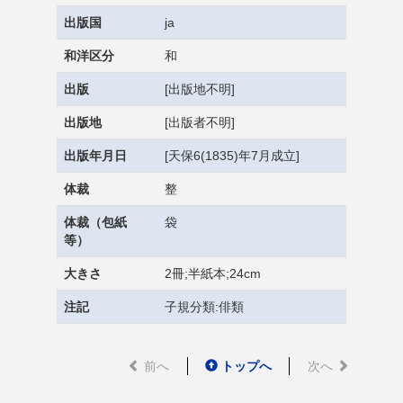
出版国
ja
和洋区分
和
出版
[出版地不明]
出版地
[出版者不明]
出版年月日
[天保6(1835)年7月成立]
体裁
整
体裁（包紙
袋
等）
大きさ
2冊;半紙本;24cm
注記
子規分類:俳類
前へ
トップへ
次へ