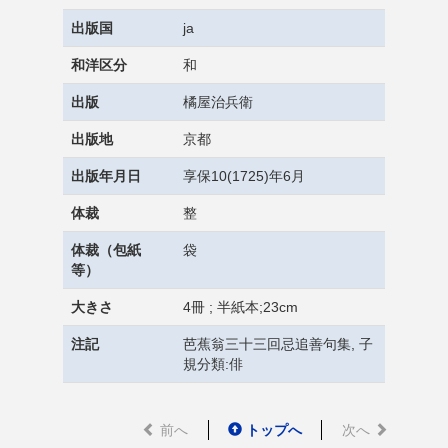
出版国
ja
和洋区分
和
出版
橘屋治兵衛
出版地
京都
出版年月日
享保10(1725)年6月
体裁
整
体裁（包紙
袋
等）
大きさ
4冊 ; 半紙本;23cm
注記
芭蕉翁三十三回忌追善句集, 子
規分類:俳
前へ
トップへ
次へ