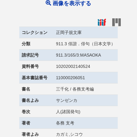
画像を表示する
コレクション
正岡子規文庫
分類
911.3 俳諧．俳句（日本文学）
請求記号
911.3/165/3:MASAOKA
資料番号
10202002140524
基本書誌番号
110000206051
書名
三千化 / 各務支考編
書名よみ
サンゼンカ
巻次
人(諸国発句)
著者
各務 支考
著者よみ
カガミ,シコウ