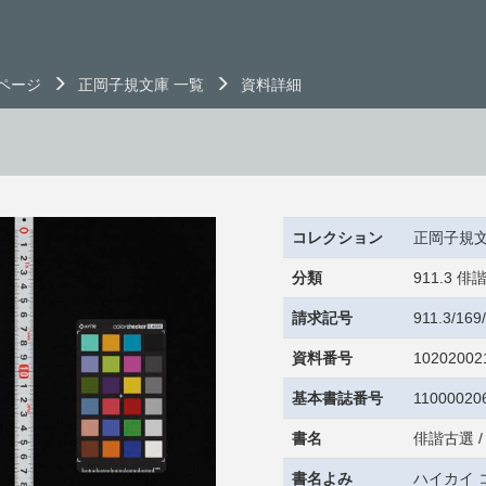
ページ
正岡子規文庫 一覧
資料詳細
コレクション
正岡子規
分類
911.3
請求記号
911.3/16
資料番号
10202002
基本書誌番号
11000020
書名
俳諧古選 
書名よみ
ハイカイ 