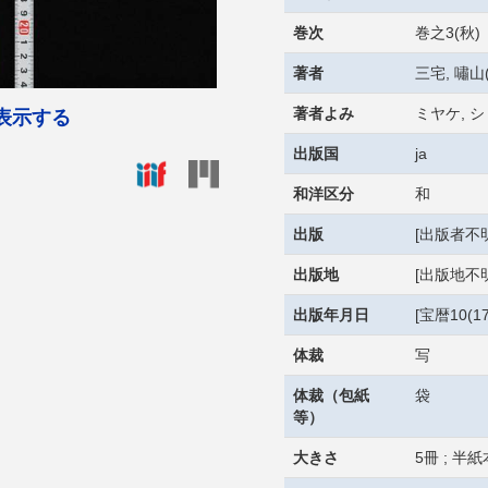
巻次
巻之3(秋)
著者
三宅, 嘯山(
著者よみ
ミヤケ, 
表示する
出版国
ja
和洋区分
和
出版
[出版者不明
出版地
[出版地不明
出版年月日
[宝暦10(1
体裁
写
体裁（包紙
袋
等）
大きさ
5冊 ; 半紙