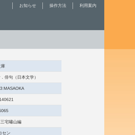
お知らせ
操作方法
利用案内
文庫
 俳諧．俳句（日本文学）
9/3:MASAOKA
140621
6065
/ 三宅嘯山編
コセン