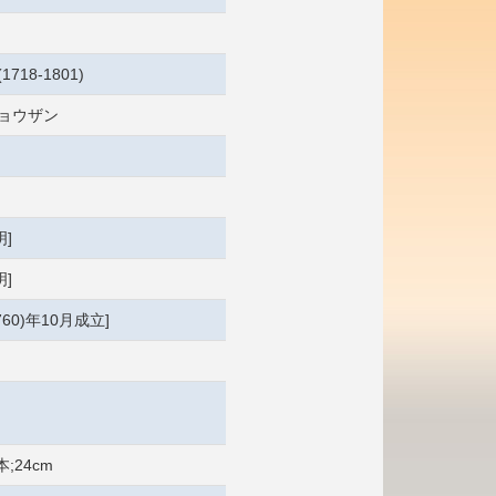
1718-1801)
ショウザン
]
]
760)年10月成立]
本;24cm