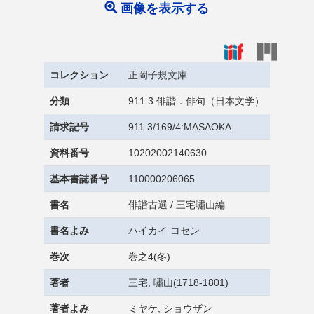
画像を表示する
コレクション
正岡子規文庫
分類
911.3 俳諧．俳句（日本文学）
請求記号
911.3/169/4:MASAOKA
資料番号
10202002140630
基本書誌番号
110000206065
書名
俳諧古選 / 三宅嘯山編
書名よみ
ハイカイ コセン
巻次
巻之4(冬)
著者
三宅, 嘯山(1718-1801)
著者よみ
ミヤケ, ショウザン