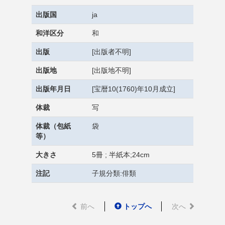
出版国
ja
和洋区分
和
出版
[出版者不明]
出版地
[出版地不明]
出版年月日
[宝暦10(1760)年10月成立]
体裁
写
体裁（包紙
袋
等）
大きさ
5冊 ; 半紙本;24cm
注記
子規分類:俳類
前へ
トップへ
次へ