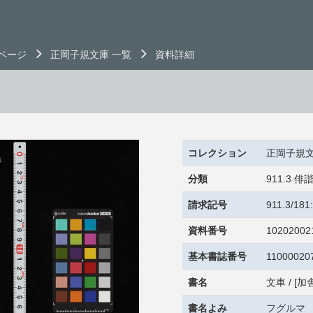
ページ
正岡子規文庫 一覧
資料詳細
コレクション
正岡子規
分類
911.3
請求記号
911.3/18
資料番号
10202002
基本書誌番号
11000020
書名
文車 / [
書名よみ
フグルマ