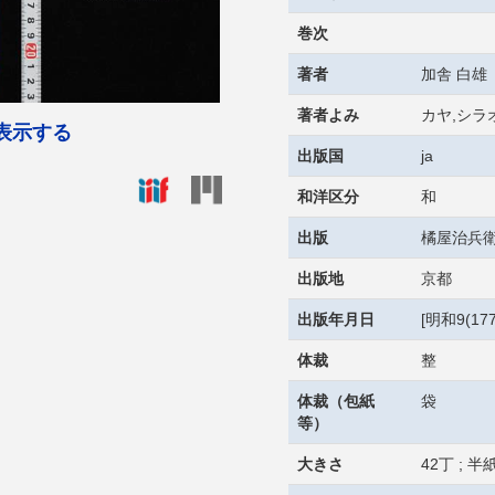
巻次
著者
加舎 白雄
著者よみ
カヤ,シラ
表示する
出版国
ja
和洋区分
和
出版
橘屋治兵
出版地
京都
出版年月日
[明和9(17
体裁
整
体裁（包紙
袋
等）
大きさ
42丁 ; 半