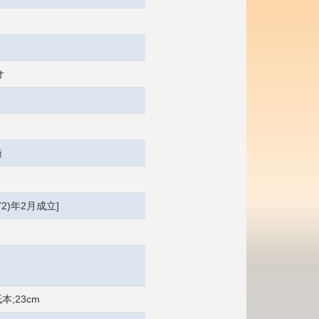
オ
衛
72)年2月成立]
紙本;23cm