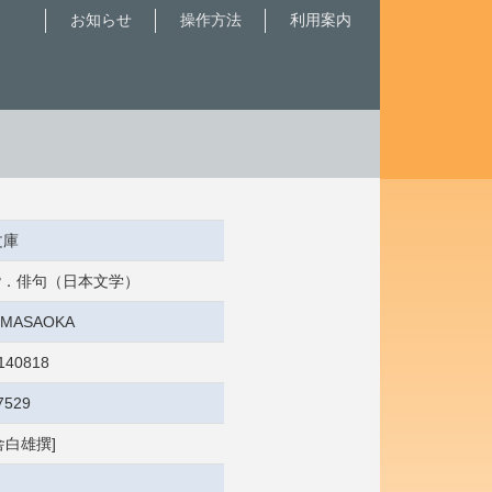
お知らせ
操作方法
利用案内
文庫
 俳諧．俳句（日本文学）
1:MASAOKA
140818
7529
加舎白雄撰]