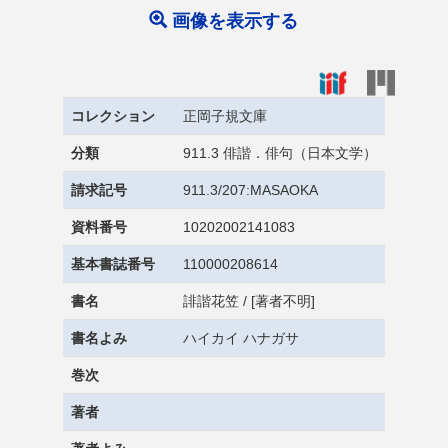
画像を表示する
コレクション
正岡子規文庫
分類
911.3 俳諧．俳句（日本文学）
請求記号
911.3/207:MASAOKA
資料番号
10202002141083
基本書誌番号
110000208614
書名
誹諧花笠 / [著者不明]
書名よみ
ハイカイ ハナガサ
巻次
著者