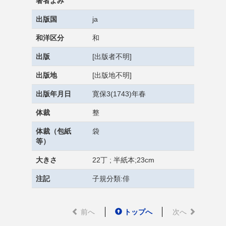
著者よみ
出版国
ja
和洋区分
和
出版
[出版者不明]
出版地
[出版地不明]
出版年月日
寛保3(1743)年春
体裁
整
体裁（包紙
袋
等）
大きさ
22丁 ; 半紙本;23cm
注記
子規分類:俳
前へ
トップへ
次へ