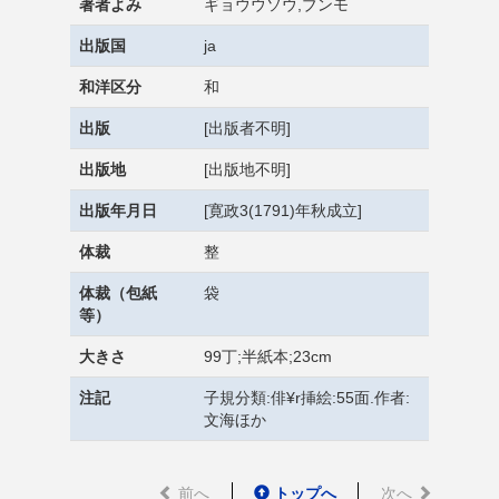
著者よみ
ギョウウソウ,ブンモ
出版国
ja
和洋区分
和
出版
[出版者不明]
出版地
[出版地不明]
出版年月日
[寛政3(1791)年秋成立]
体裁
整
体裁（包紙
袋
等）
大きさ
99丁;半紙本;23cm
注記
子規分類:俳¥r挿絵:55面.作者:
文海ほか
前へ
トップへ
次へ