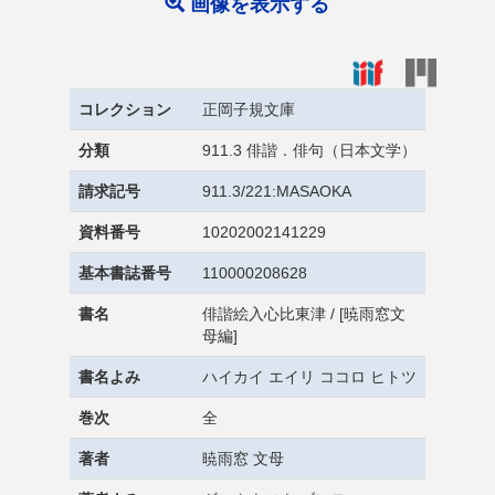
画像を表示する
コレクション
正岡子規文庫
分類
911.3 俳諧．俳句（日本文学）
請求記号
911.3/221:MASAOKA
資料番号
10202002141229
基本書誌番号
110000208628
書名
俳諧絵入心比東津 / [暁雨窓文
母編]
書名よみ
ハイカイ エイリ ココロ ヒトツ
巻次
全
著者
暁雨窓 文母