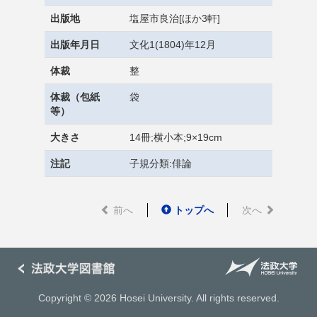
出版地
塩屋市良治[ほか3軒]
出版年月日
文化1(1804)年12月
体裁
整
体裁（包紙
袋
等）
大きさ
14冊;横小本;9×19cm
注記
子規分類:俳論
前へ
トップへ
次へ
Copyright © 2026 Hosei University. All rights reserved.