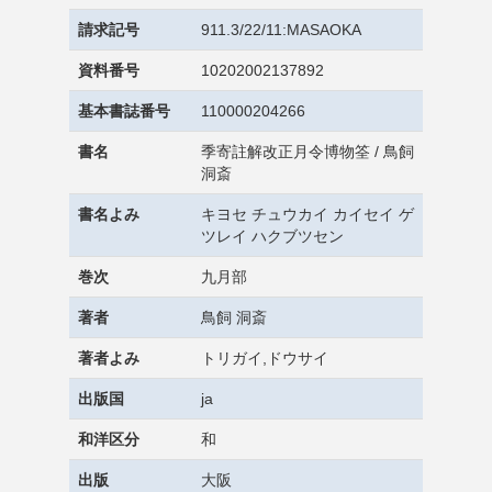
請求記号
911.3/22/11:MASAOKA
資料番号
10202002137892
基本書誌番号
110000204266
書名
季寄註解改正月令博物筌 / 鳥飼
洞斎
書名よみ
キヨセ チュウカイ カイセイ ゲ
ツレイ ハクブツセン
巻次
九月部
著者
鳥飼 洞斎
著者よみ
トリガイ,ドウサイ
出版国
ja
和洋区分
和
出版
大阪