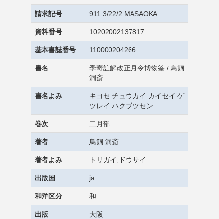
請求記号
911.3/22/2:MASAOKA
資料番号
10202002137817
基本書誌番号
110000204266
書名
季寄註解改正月令博物筌 / 鳥飼
洞斎
書名よみ
キヨセ チュウカイ カイセイ ゲ
ツレイ ハクブツセン
巻次
二月部
著者
鳥飼 洞斎
著者よみ
トリガイ,ドウサイ
出版国
ja
和洋区分
和
出版
大阪