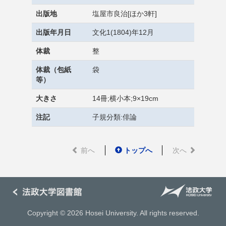
出版地
塩屋市良治[ほか3軒]
出版年月日
文化1(1804)年12月
体裁
整
体裁（包紙
袋
等）
大きさ
14冊;横小本;9×19cm
注記
子規分類:俳論
前へ
トップへ
次へ
Copyright © 2026 Hosei University. All rights reserved.