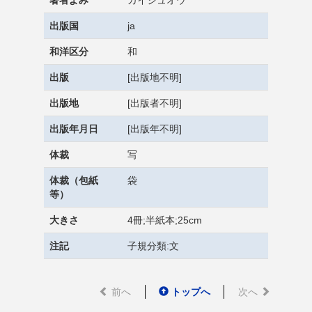
著者よみ
カイジュオウ
出版国
ja
和洋区分
和
出版
[出版地不明]
出版地
[出版者不明]
出版年月日
[出版年不明]
体裁
写
体裁（包紙
袋
等）
大きさ
4冊;半紙本;25cm
注記
子規分類:文
前へ
トップへ
次へ