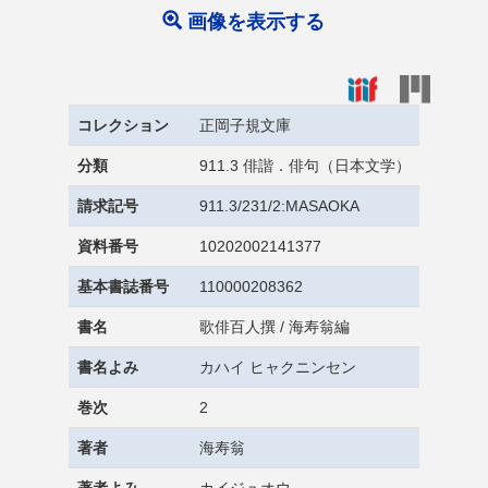
画像を表示する
コレクション
正岡子規文庫
分類
911.3 俳諧．俳句（日本文学）
請求記号
911.3/231/2:MASAOKA
資料番号
10202002141377
基本書誌番号
110000208362
書名
歌俳百人撰 / 海寿翁編
書名よみ
カハイ ヒャクニンセン
巻次
2
著者
海寿翁