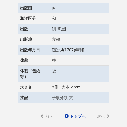
出版国
ja
和洋区分
和
出版
[井筒屋]
出版地
京都
出版年月日
[宝永4(1707)年刊]
体裁
整
体裁（包紙
袋
等）
大きさ
8冊 ; 大本;27cm
注記
子規分類:文
前へ
トップへ
次へ