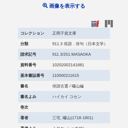
画像を表示する
コレクション
正岡子規文庫
分類
911.3 俳諧．俳句（日本文学）
請求記号
911.3/251:MASAOKA
資料番号
10202002141881
基本書誌番号
110000211615
書名
俳諧古選 / 嘯山編
書名よみ
ハイカイ コセン
巻次
著者
三宅, 嘯山(1718-1801)