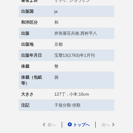
著者よみ
ミヤケ, ショウザン
出版国
ja
和洋区分
和
出版
井筒屋荘兵衛,西村平八
出版地
京都
出版年月日
宝暦13(1763)年1月刊
体裁
整
体裁（包紙
袋
等）
大きさ
127丁 ; 小本;16cm
注記
子規分類:俳類
前へ
トップへ
次へ