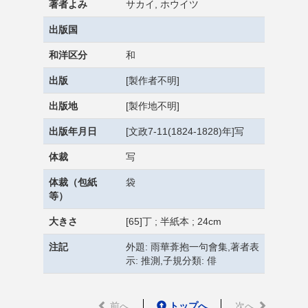
著者よみ
サカイ, ホウイツ
出版国
和洋区分
和
出版
[製作者不明]
出版地
[製作地不明]
出版年月日
[文政7-11(1824-1828)年]写
体裁
写
体裁（包紙
袋
等）
大きさ
[65]丁 ; 半紙本 ; 24cm
注記
外題: 雨華葊抱一句會集,著者表
示: 推測,子規分類: 俳
前へ
トップへ
次へ