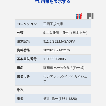
画像を表示する
コレクション
正岡子規文庫
分類
911.3 俳諧．俳句（日本文学）
請求記号
911.3/282:MASAOKA
資料番号
10202002142276
基本書誌番号
110000263805
書名
雨華葊抱一句會集 / [抱一編]
書名よみ
ウカアン ホウイツクカイシュ
ウ
巻次
著者
酒井, 抱一(1761-1828)