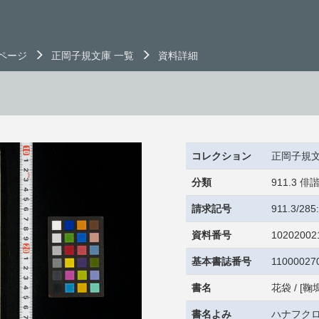
ページ
正岡子規文庫 一覧
資料詳細
コレクション
正岡子規
分類
911.3
請求記号
911.3/28
資料番号
10202002
基本書誌番号
11000027
書名
花袋 / [鞠
書名よみ
ハナフク