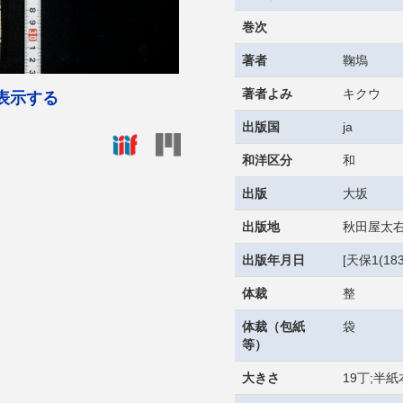
巻次
著者
鞠塢
著者よみ
キクウ
表示する
出版国
ja
和洋区分
和
出版
大坂
出版地
秋田屋太
出版年月日
[天保1(18
体裁
整
体裁（包紙
袋
等）
大きさ
19丁;半紙本