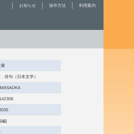
お知らせ
操作方法
利用案内
文庫
 俳諧．俳句（日本文学）
5:MASAOKA
142306
0035
塢編]
ロ