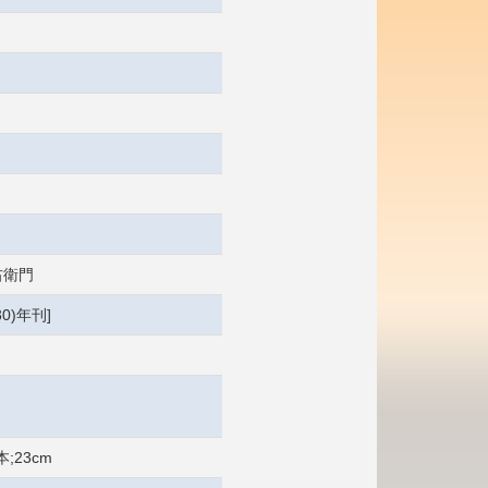
右衛門
30)年刊]
;23cm