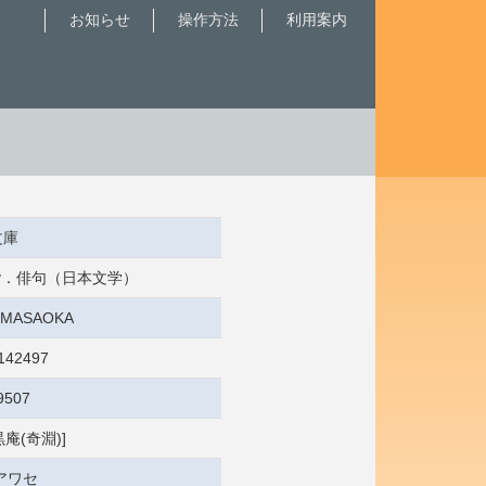
お知らせ
操作方法
利用案内
文庫
 俳諧．俳句（日本文学）
0:MASAOKA
142497
9507
黒庵(奇淵)]
アワセ