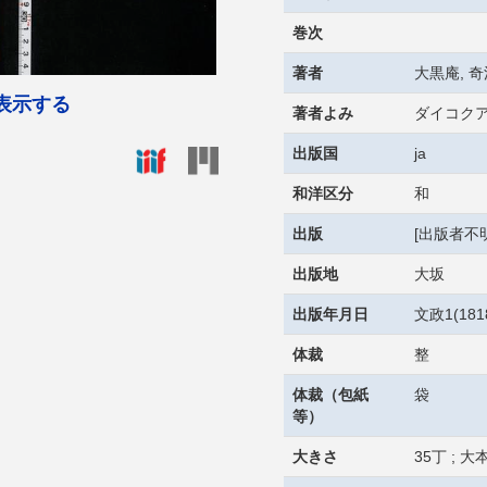
巻次
著者
大黒庵, 奇
表示する
著者よみ
ダイコクア
出版国
ja
和洋区分
和
出版
[出版者不明
出版地
大坂
出版年月日
文政1(18
体裁
整
体裁（包紙
袋
等）
大きさ
35丁 ; 大本