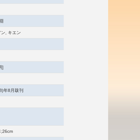
淵
ン, キエン
]
18)年8月跋刊
;26cm