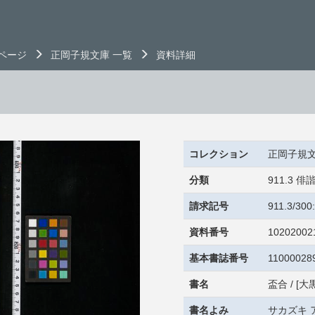
ページ
正岡子規文庫 一覧
資料詳細
コレクション
正岡子規
分類
911.3
請求記号
911.3/30
資料番号
10202002
基本書誌番号
11000028
書名
盃合 / [大
書名よみ
サカズキ 