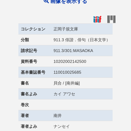
画像を表示する
コレクション
正岡子規文庫
分類
911.3 俳諧．俳句（日本文学）
請求記号
911.3/301:MASAOKA
資料番号
10202002142500
基本書誌番号
110010025685
書名
貝合 / [南井編]
書名よみ
カイ アワセ
巻次
著者
南井
著者よみ
ナンセイ