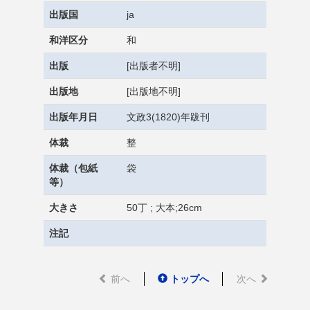
出版国
ja
和洋区分
和
出版
[出版者不明]
出版地
[出版地不明]
出版年月日
文政3(1820)年跋刊
体裁
整
体裁（包紙
袋
等）
大きさ
50丁 ; 大本;26cm
注記
前へ
トップへ
次へ