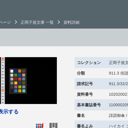
ページ
正岡子規文庫 一覧
資料詳細
コレクション
正岡子規
分類
911.3
請求記号
911.3/32
資料番号
10202002
基本書誌番号
11000020
表示する
書名
誹諧御傘 
書名よみ
ハイカイ 