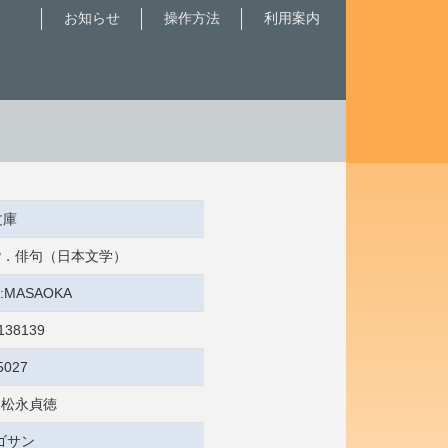
お知らせ
操作方法
利用案内
文庫
 俳諧．俳句（日本文学）
/2:MASAOKA
138139
5027
/ 松永貞徳
ゴサン