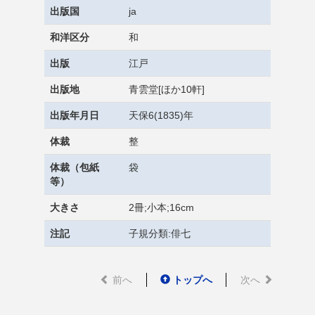
出版国
ja
和洋区分
和
出版
江戸
出版地
青雲堂[ほか10軒]
出版年月日
天保6(1835)年
体裁
整
体裁（包紙
袋
等）
大きさ
2冊;小本;16cm
注記
子規分類:俳七
前へ
トップへ
次へ