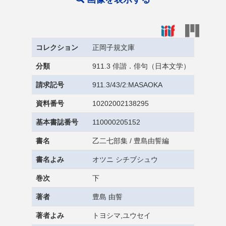
コレクション
正岡子規文庫
分類
911.3 俳諧．俳句（日本文学）
請求記号
911.3/43/2:MASAOKA
資料番号
10202002138295
基本書誌番号
110000205152
書名
乙二七部集 / 豊島由誓編
書名よみ
オツニ シチブシュウ
巻次
下
著者
豊島 由誓
著者よみ
トヨシマ,ユウセイ