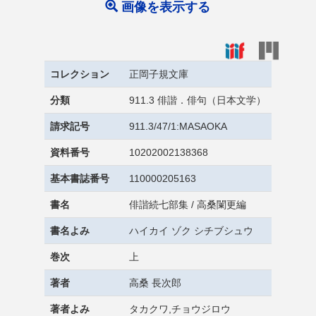
画像を表示する
コレクション
正岡子規文庫
分類
911.3 俳諧．俳句（日本文学）
請求記号
911.3/47/1:MASAOKA
資料番号
10202002138368
基本書誌番号
110000205163
書名
俳諧続七部集 / 高桑闌更編
書名よみ
ハイカイ ゾク シチブシュウ
巻次
上
著者
高桑 長次郎
著者よみ
タカクワ,チョウジロウ