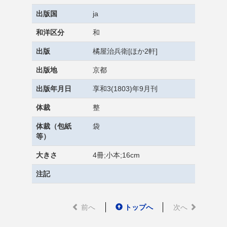
出版国
ja
和洋区分
和
出版
橘屋治兵衛[ほか2軒]
出版地
京都
出版年月日
享和3(1803)年9月刊
体裁
整
体裁（包紙
袋
等）
大きさ
4冊;小本;16cm
注記
前へ
トップへ
次へ