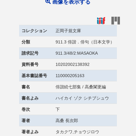
画像を表示する
コレクション
正岡子規文庫
分類
911.3 俳諧．俳句（日本文学）
請求記号
911.3/48/2:MASAOKA
資料番号
10202002138392
基本書誌番号
110000205163
書名
俳諧続七部集 / 高桑闌更編
書名よみ
ハイカイ ゾク シチブシュウ
巻次
下
著者
高桑 長次郎
著者よみ
タカクワ,チョウジロウ