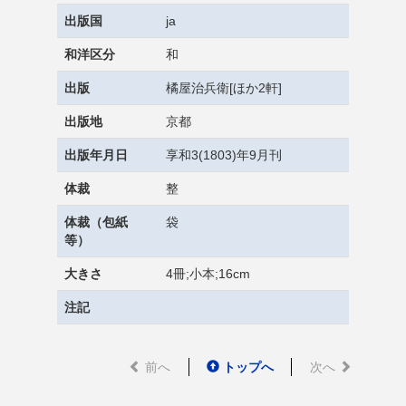
出版国
ja
和洋区分
和
出版
橘屋治兵衛[ほか2軒]
出版地
京都
出版年月日
享和3(1803)年9月刊
体裁
整
体裁（包紙
袋
等）
大きさ
4冊;小本;16cm
注記
前へ
トップへ
次へ