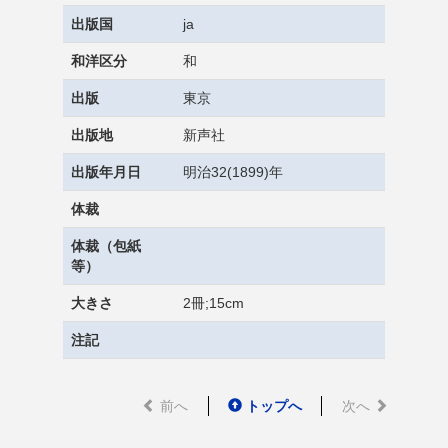
出版国
ja
和洋区分
和
出版
東京
出版地
新声社
出版年月日
明治32(1899)年
体裁
体裁（包紙
等）
大きさ
2冊;15cm
注記
前へ
トップへ
次へ