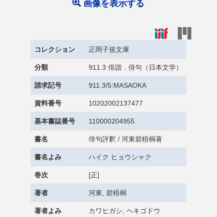
画像を表示する
コレクション
正岡子規文庫
分類
911.3 俳諧．俳句（日本文学）
請求記号
911.3/5:MASAOKA
資料番号
10202002137477
基本書誌番号
110000204955
書名
俳句評釈 / 河東碧梧桐著
書名よみ
ハイク ヒョウシャク
巻次
[正]
著者
河東, 碧梧桐
著者よみ
カワヒガシ, ヘキゴドウ